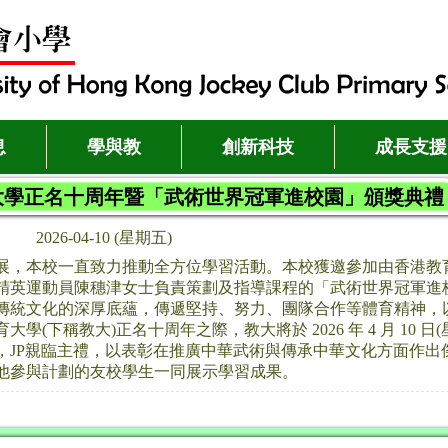
息
學與教
創新科技
成長支援
大學正名十周年暨「武術世界冠軍進校園」頒獎典禮
2026-04-10 (星期五)
展，本校一直致力推動全方位學習活動。本校獲邀參加由香港教育
精英運動員陳穗津女士負責策劃及指導課程的「武術世界冠軍進
傳統文化的深厚底蘊，傳遞堅持、努力、團隊合作等體育精神，
大學(下稱教大)正名十周年之際，教大將於 2026 年 4 月 10
，JP親臨主禮，以表彰在推廣中華武術與傳承中華文化方面作出
他參與計劃的友校學生一同展示學習成果。