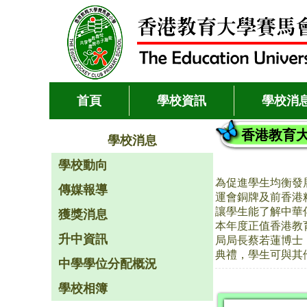
首頁
學校資訊
學校消
香港教育
學校消息
學校動向
為促進學生均衡發
傳媒報導
運會銅牌及前香港
讓學生能了解中華
獲獎消息
本年度正值香港教育
升中資訊
局局長蔡若蓮博士
典禮，學生可與其
中學學位分配概況
學校相簿