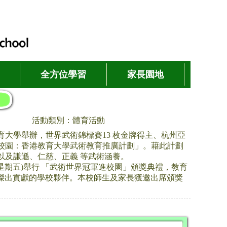
全方位學習
家長園地
活動類別：體育活動
大學舉辦，世界武術錦標賽13 枚金牌得主、杭州亞
校園：香港教育大學武術教育推廣計劃」。藉此計劃
以及謙遜、仁慈、正義 等武術涵養。
 日(星期五)舉行 「武術世界冠軍進校園」頒獎典禮，教育
傑出貢獻的學校夥伴。本校師生及家長獲邀出席頒獎