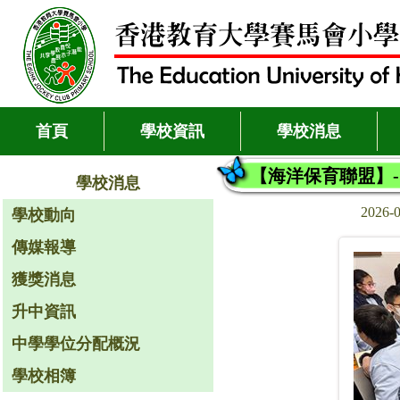
首頁
學校資訊
學校消息
【海洋保育聯盟】
學校消息
2026-
學校動向
傳媒報導
獲獎消息
升中資訊
中學學位分配概況
學校相簿