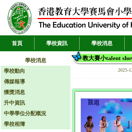
首頁
學校資訊
學校消息
教大賽小talent show
學校消息
2025-
學校動向
傳媒報導
獲獎消息
升中資訊
中學學位分配概況
學校相簿