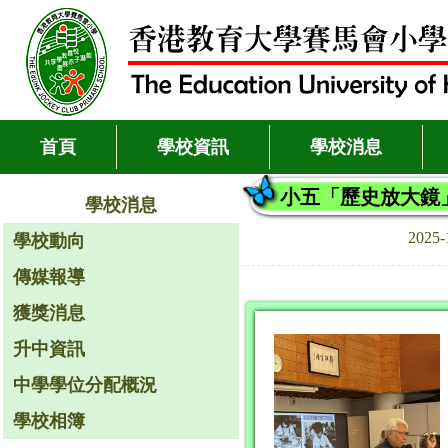
首頁
學校資訊
學校消息
小五「歷史放大鏡
學校消息
2025
學校動向
傳媒報導
獲獎消息
升中資訊
中學學位分配概況
學校相簿