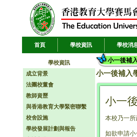
首頁
學校資訊
學校消
小一後補
學校資訊
小一後補入
成立背景
法團校董會
教師資歷
小一
與香港教育大學緊密聯繫
校舍設施
本校乃一所
學校發展計劃與報告
如欲申請小