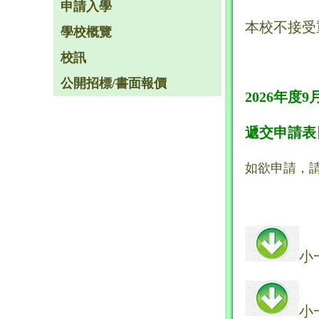
申請入學
本校不接受
學校概覽
校訊
公開招標/書面報價
2026年度
遞交申請表日期
如欲申請，
小
小