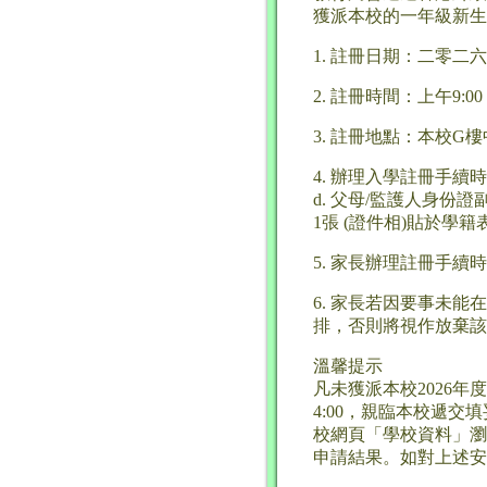
獲派本校的一年級新生
1. 註冊日期：二零二
2. 註冊時間：上午9:00 至
3. 註冊地點：本校
4. 辦理入學註冊手續時
d. 父母/監護人身份證副
1張 (證件相)貼於學籍
5. 家長辦理註冊手續
6. 家長若因要事未能
排，否則將視作放棄該
溫馨提示
凡未獲派本校2026年
4:00，親臨本校遞
校網頁「學校資料」瀏
申請結果。如對上述安排