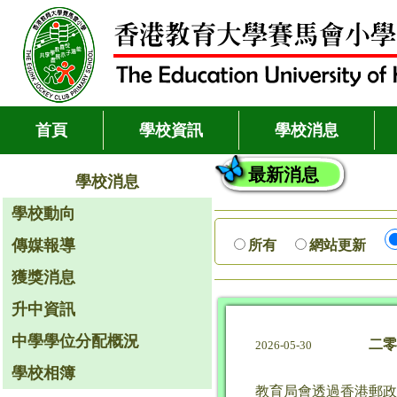
首頁
學校資訊
學校消息
最新消息
學校消息
學校動向
傳媒報導
所有
網站更新
獲獎消息
升中資訊
中學學位分配概況
二零
2026-05-30
學校相簿
教育局會透過香港郵政