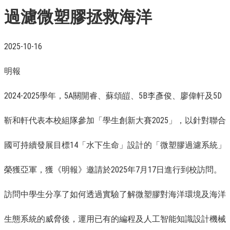
過濾微塑膠拯救海洋
2025-10-16
明報
2024-2025學年，5A關開睿、蘇頌皚、5B李彥俊、廖偉軒及5D
靳和軒代表本校組隊參加「學生創新大賽2025」，以針對聯合
國可持續發展目標14「水下生命」設計的「微塑膠過濾系統」
榮獲亞軍，獲《明報》邀請於2025年7月17日進行到校訪問。
訪問中學生分享了如何透過實驗了解微塑膠對海洋環境及海洋
生態系統的威脅後，運用已有的編程及人工智能知識設計機械