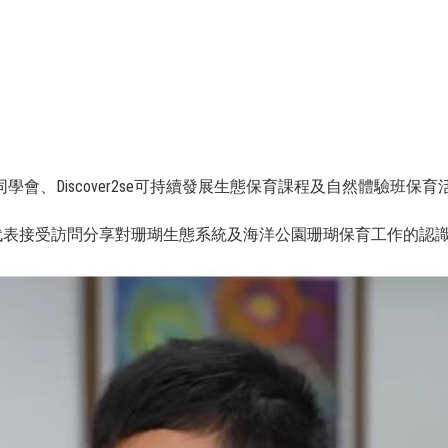
、Discover2se可持續發展生態保育課程及自然體驗班保育活
譚晧朗代表接受訪問分享對珊瑚生態系統及海洋公園珊瑚保育工作的認