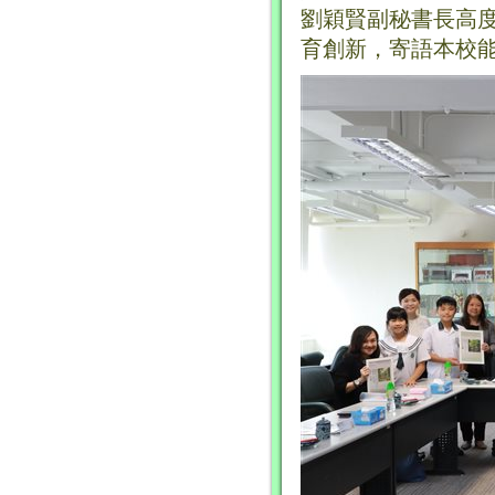
劉穎賢副秘書長高
育創新，寄語本校