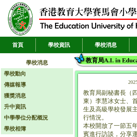
首頁
學校資訊
學校消息
教育局A.I. in Educ
學校消息
學校動向
202
傳媒報導
教育局副秘書長（
獲獎消息
東）李慧冰女士、首
升中資訊
生及高級學校發展主
行情況。
中學學位分配概況
本校開放了一節五
學校相簿
賓進行訪談，分享