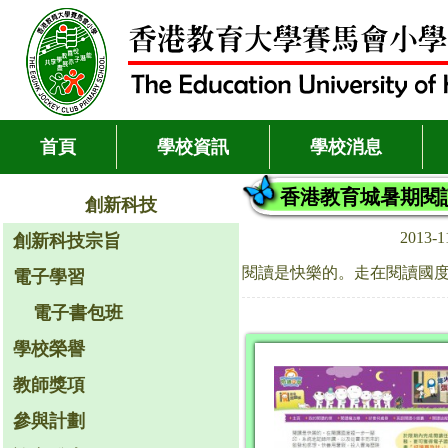
首頁
學校資訊
學校消息
香港教育城暑期閱
創新科技
2013-
創新科技宗旨
閱讀是快樂的。走在閱讀國
電子學習
電子書包班
學校榮譽
教師獎項
參與計劃