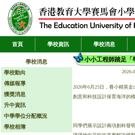
首頁
學校資訊
學校消息
小小工程師踏足「學
學校消息
2026-
學校動向
傳媒報導
2026年6月25日，賽小
獲獎消息
創意和科技設計保育海洋的模
升中資訊
中學學位分配概況
同學們展示設計兩項創科發明
學校相簿