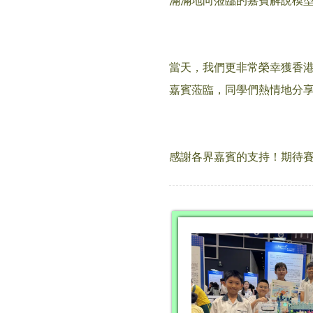
滿滿地向蒞臨的嘉賓解說模
當天，我們更非常榮幸獲香
嘉賓蒞臨，同學們熱情地分
感謝各界嘉賓的支持！期待賽