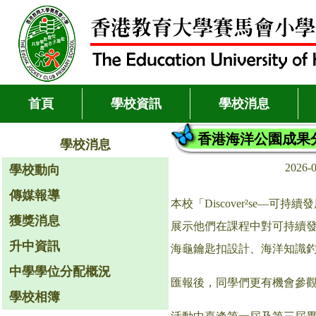
首頁
學校資訊
學校消息
香港海洋公園成果
學校消息
2026-
學校動向
傳媒報導
本校「Discover²se
獲獎消息
展示他們在課程中對可持續發展
升中資訊
海龜鑰匙扣設計、海洋知識
中學學位分配概況
匯報後，同學們更有機會參
學校相簿