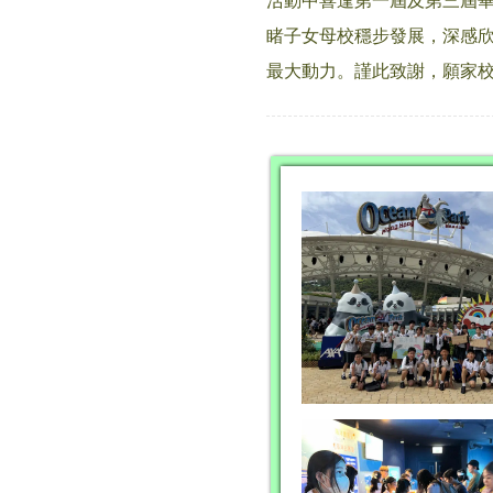
活動中喜逢第一屆及第三屆
睹子女母校穩步發展，深感
最大動力。謹此致謝，願家