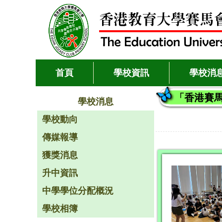
首頁
學校資訊
學校消
「香港賽馬
學校消息
學校動向
傳媒報導
獲獎消息
升中資訊
中學學位分配概況
學校相簿