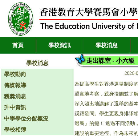
首頁
學校資訊
學校消息
走出課室 - 小六
學校消息
2026-
學校動向
為提高學生對香港選舉制度的
傳媒報導
過實地考察，親身接觸並了解
獲獎消息
深入淺出地講解了選舉的基
升中資訊
踴躍發問。學生更親身排隊
中學學位分配概況
選民」的癮！ 透過不同活動
學校相簿
建設的重要途徑。作為未來