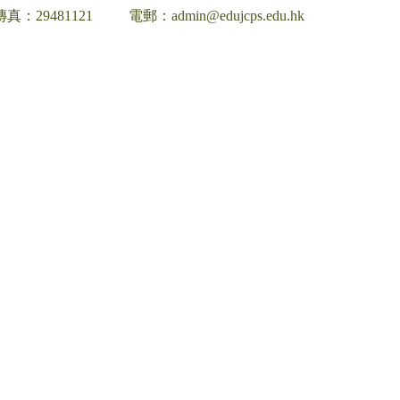
傳真：29481121
電郵：admin@edujcps.edu.hk