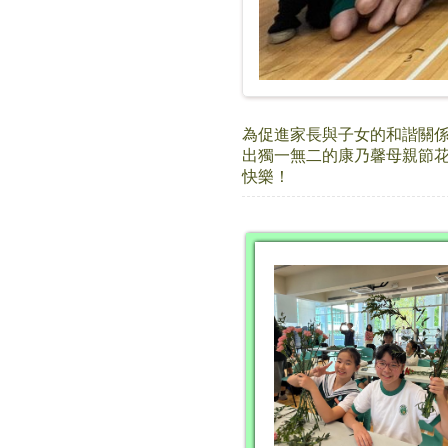
為促進家長與子女的和諧關
出獨一無二的康乃馨母親節花
快樂！