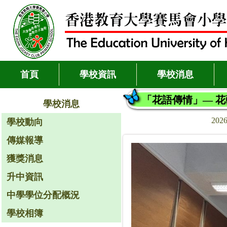
首頁
學校資訊
學校消息
「花語傳情」— 
學校消息
2026
學校動向
傳媒報導
獲獎消息
升中資訊
中學學位分配概況
學校相簿