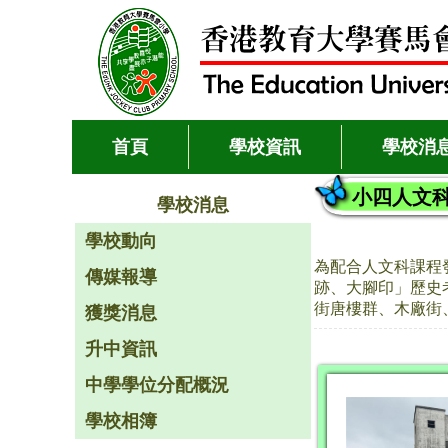
首頁
學校資訊
學校消
小四人文
學校消息
學校動向
為配合人文科課程
傳媒報導
跡、大腳印」歷史
街唐樓群、木廠街
獲獎消息
升中資訊
中學學位分配概況
學校相簿