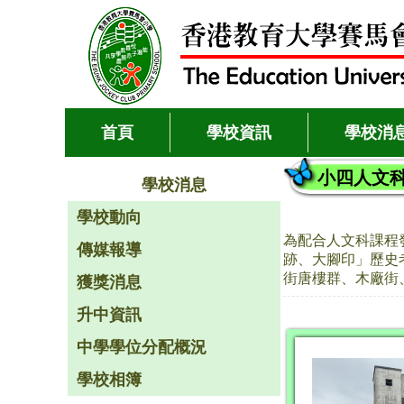
首頁
學校資訊
學校消
小四人文
學校消息
學校動向
為配合人文科課程
傳媒報導
跡、大腳印」歷史
街唐樓群、木廠街
獲獎消息
升中資訊
中學學位分配概況
學校相簿