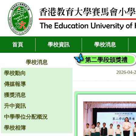
首頁
學校資訊
學校消息
第二學段頒獎禮
學校消息
2026-04
學校動向
傳媒報導
獲獎消息
升中資訊
中學學位分配概況
學校相簿