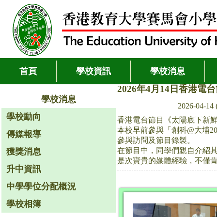
首頁
學校資訊
學校消息
2026年4月14日香港
學校消息
2026-04-1
學校動向
香港電台節目《太陽底下新
本校早前參與「創科@大埔2
傳媒報導
參與訪問及節目錄製。
在節目中，同學們親自介紹
獲獎消息
是次寶貴的媒體經驗，不僅
升中資訊
中學學位分配概況
學校相簿