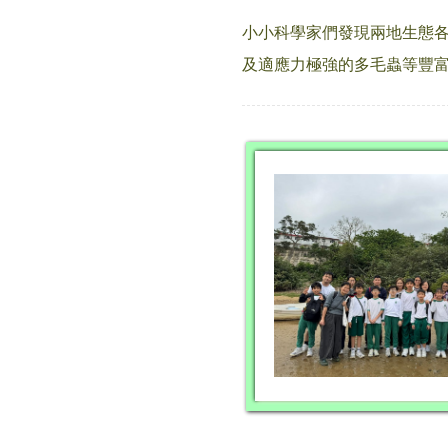
小小科學家們發現兩地生態各
及適應力極強的多毛蟲等豐