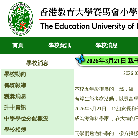
首頁
學校資訊
學校消息
2026年3月21日
學校消息
2026-
學校動向
傳媒報導
本校五年級推展的「燃．續｜
獲獎消息
海岸生態考察活動，以豐富
升中資訊
2026年3月21日，12組家長和
中學學位分配概況
成為海洋科學家 ，在大埔的
學校相簿
同學們透過科學的「樣方採樣