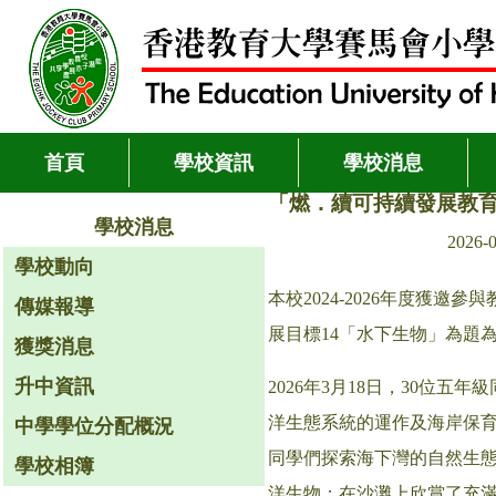
首頁
學校資訊
學校消息
「燃．續可持續發展教育
學校消息
2026-
學校動向
本校2024-2026年度獲
傳媒報導
展目標14「水下生物」為題
獲獎消息
升中資訊
2026年3月18日，30
洋生態系統的運作及海岸保
中學學位分配概況
同學們探索海下灣的自然生態
學校相簿
洋生物；在沙灘上欣賞了充滿