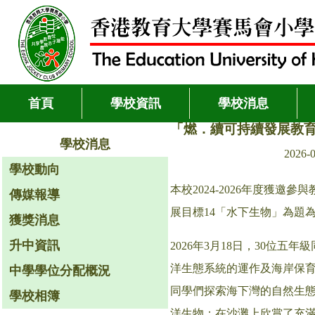
首頁
學校資訊
學校消息
「燃．續可持續發展教育
學校消息
2026-
學校動向
本校2024-2026年度獲
傳媒報導
展目標14「水下生物」為題
獲獎消息
升中資訊
2026年3月18日，30
洋生態系統的運作及海岸保
中學學位分配概況
同學們探索海下灣的自然生態
學校相簿
洋生物；在沙灘上欣賞了充滿