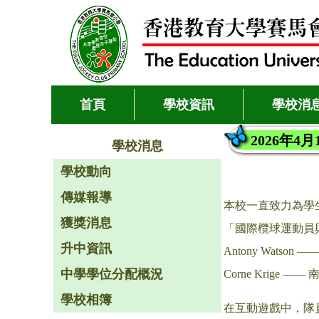
首頁
學校資訊
學校消
2026年
學校消息
學校動向
傳媒報導
本校一直致力為學
獲獎消息
「國際欖球運動員
升中資訊
Antony Watso
中學學位分配概況
Corne Krige 
學校相簿
在互動遊戲中，隊