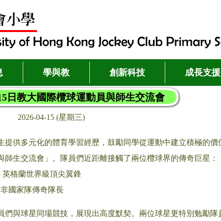
息
學與教
創新科技
成長支援
4月15日教大國際欖球運動員與師生交流會
2026-04-15 (星期三)
生提供多元化的體育學習經歷，鼓勵同學從運動中建立積極的價
與師生交流會」。隊員們近距離接觸了兩位欖球界的傳奇巨星：
n —— 英格蘭世界級頂尖翼鋒
—— 南非國家隊傳奇隊長
員們與球星同場競技，展現出高度默契。兩位球星更特別勉勵隊