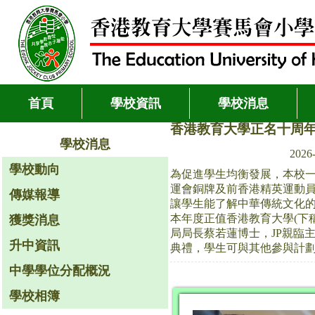
首頁
學校資訊
學校消息
香港教育大學正名十周
學校消息
2026
學校動向
為促進學生均衡發展，本校一
運會銅牌及前香港精英運動
傳媒報導
讓學生能了解中華傳統文化的
本年度正值香港教育大學(下稱教
獲獎消息
局局長蔡若蓮博士，JP親臨
升中資訊
典禮，學生可與其他參與計
中學學位分配概況
學校相簿