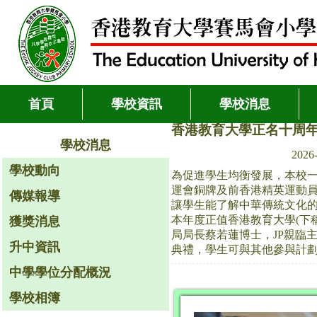
首頁
學校資訊
學校消息
香港教育大學正名十周
學校消息
2026
學校動向
為促進學生均衡發展，本校一
運會銅牌及前香港精英運動
傳媒報導
讓學生能了解中華傳統文化的
本年度正值香港教育大學(下稱教
獲獎消息
局局長蔡若蓮博士，JP親臨
升中資訊
典禮，學生可與其他參與計
中學學位分配概況
學校相簿