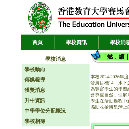
首頁
學校資訊
學校消
「燃．續｜
學校消息
學校動向
本校2024-20
傳媒報導
發展目標14「水
為豐富學生的學習
獲獎消息
會尊重自然，理解
升中資訊
學生在活動過程中
協助收拾海星灣上
中學學位分配概況
學校相簿