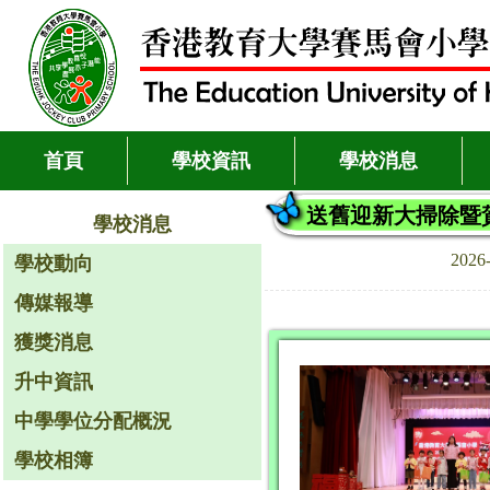
首頁
學校資訊
學校消息
送舊迎新大掃除暨賀
學校消息
2026
學校動向
傳媒報導
獲獎消息
升中資訊
中學學位分配概況
學校相簿