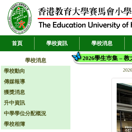
首頁
學校資訊
學校消息
2026學生巿集 – 
學校消息
2026
學校動向
傳媒報導
獲獎消息
升中資訊
中學學位分配概況
學校相簿