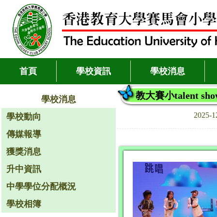
首頁
學校資訊
學校消息
教大賽小talent show
學校消息
2025-
學校動向
傳媒報導
獲獎消息
升中資訊
中學學位分配概況
學校相簿