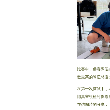
比賽中，參賽隊伍
數最高的隊伍將勝
在第一次嘗試中，
認真審視檢討倒塌
在訪問時的分享：