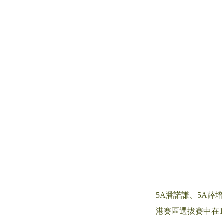
5A潘諾謙、5A薛培之、
港賽區選拔賽中在