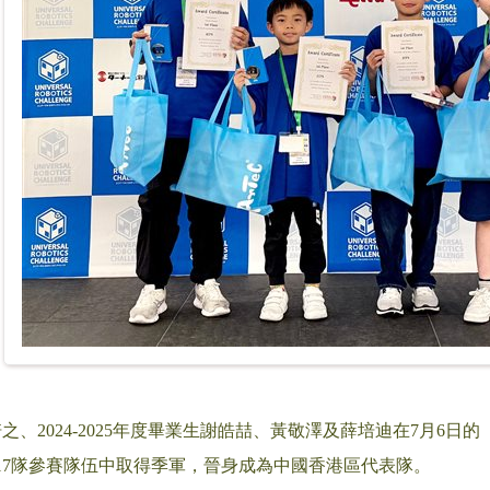
2024-2025年度畢業生謝皓喆、黃敬澤及薛培迪在7月6日的「Universa
17隊參賽隊伍中取得季軍，晉身成為中國香港區代表隊。