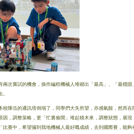
有兩次嘗試的機會，操作編程機械人堆砌出「最高」、「最穩固
出。
本校隊伍的通訊塔倒塌了，同學們大失所望，亦感氣餒，然而在
原因，調整策略，更「忙裏偷閒」堆起積木來，調整狀態，展現
「比賽中，希望攞到我地機械人最好嘅成績，去到國際賽，能夠