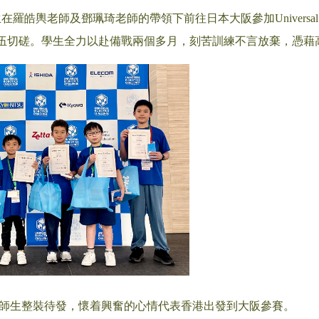
在羅皓輿老師及鄧珮琦老師的帶領下前往日本大阪參加Universal Robo
伍切磋。學生全力以赴備戰兩個多月，刻苦訓練不言放棄，憑藉
時，師生整裝待發，懷着興奮的心情代表香港出發到大阪參賽。