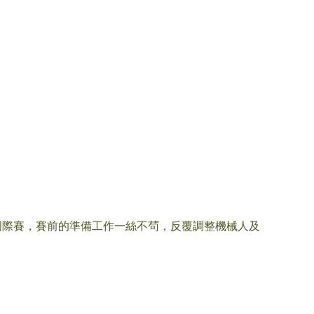
nge 2025國際賽，賽前的準備工作一絲不茍，反覆調整機械人及