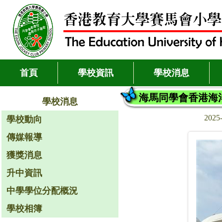
首頁
學校資訊
學校消息
海馬同學會香港海
學校消息
2025
學校動向
傳媒報導
獲獎消息
升中資訊
中學學位分配概況
學校相簿