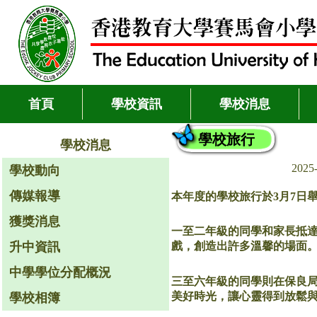
首頁
學校資訊
學校消息
學校旅行
學校消息
2025
學校動向
傳媒報導
本年度的學校旅行於3月7日
獲獎消息
一至二年級的同學和家長抵
升中資訊
戲，創造出許多溫馨的場面
中學學位分配概況
三至六年級的同學則在保良
美好時光，讓心靈得到放鬆
學校相簿