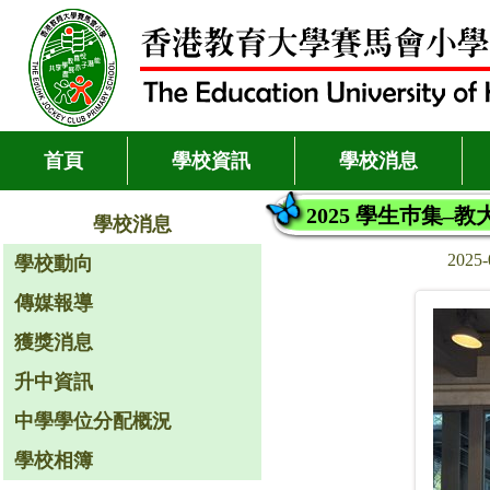
首頁
學校資訊
學校消息
2025 學生巿集–
學校消息
2025-
學校動向
傳媒報導
獲獎消息
升中資訊
中學學位分配概況
學校相簿