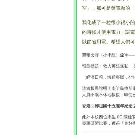
室」，那可是發電廠的「
我化成了一粒很小很小的
的時候才使用電力；讓電
以節省用電。希望人們可
剪報比賽（小學組）亞軍—
報章標題：救人英雄無私 
（經濟日報，海難專版，4/10
這篇報導說明了南丫島撞船
人員不眠不休地救援，即使
香港回歸祖國十五週年紀念之
此外本校四位學生 6C 陳
專題研習比賽，獲得「良好