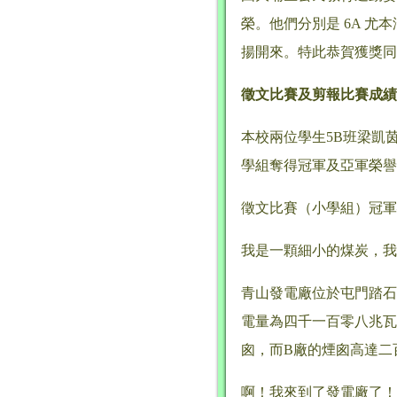
榮。他們分別是 6A 尤
揚開來。特此恭賀獲獎同
徵文比賽及剪報比賽成績
本校兩位學生5B班梁凱茵
學組奪得冠軍及亞軍榮譽
徵文比賽（小學組）冠軍
我是一顆細小的煤炭，我
青山發電廠位於屯門踏石
電量為四千一百零八兆瓦
囪，而B廠的煙囪高達二
啊！我來到了發電廠了！