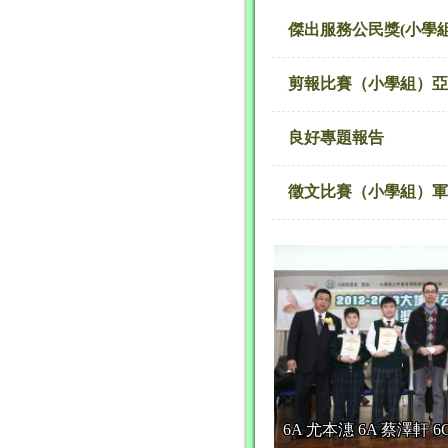
傑出服務公民獎(小學組
剪報比賽（小學組）亞
良好專題報告
徵文比賽（小學組）軍
6A 尤本潓 6A 蔡澤軒 6