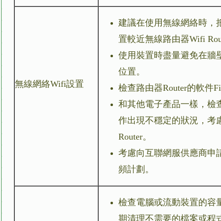
建議在使用無線網絡時，
置較近無線路由器
Wifi Ro
使用裝置時盡量避免在牆壁會
位置。
無線網絡Wifi設置
檢查路由器Router的軟件F
和其他電子產品一樣，檢
作出現不穩定的狀況，考慮
Router。
考慮向互聯網服供應商申
頻計劃。
檢查電腦或流動裝置的容
期清理不需要的檔案或程