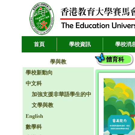
首頁
學校資訊
學校消
體育科
學與教
學校新動向
中文科
加強支援非華語學生的中
文學與教
English
數學科