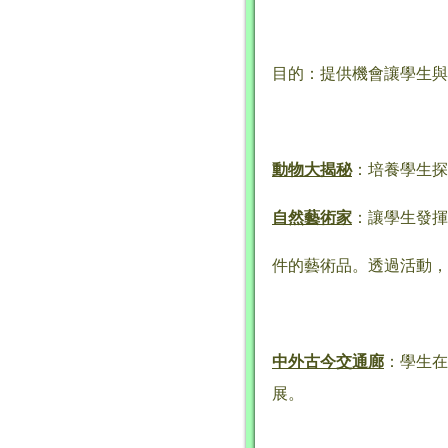
目的：提供機會讓學生與
動物
大揭秘
：培養學生探
自然藝術家
：讓學生發揮
件的藝術品。透過活動，
中外古今
交通
廊
：學生在
展。