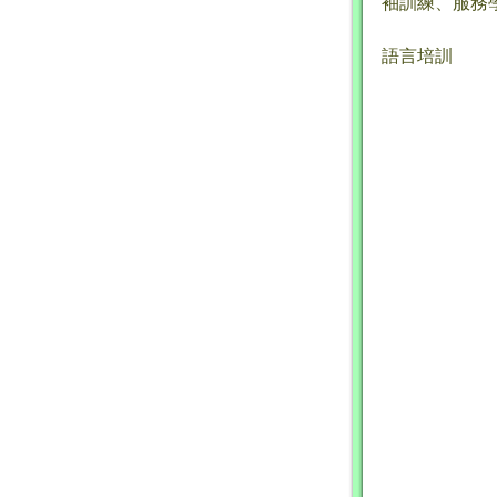
袖訓練、服務
語言培訓