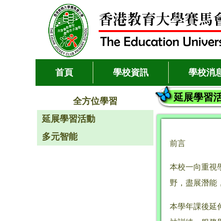
首頁
學校資訊
學校消
延展學習
全方位學習
延展學習活動
多元智能
前言
本校一向重視
野，盡展潛能
本學年課後延