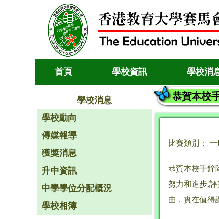
首頁
學校資訊
學校消
恭賀本校手
學校消息
學校動向
傳媒報導
比賽類別： 一
獲獎消息
恭賀本校手鐘
升中資訊
努力和進步,
中學學位分配概況
曲，實在值得
學校相簿