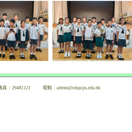
傳真：29481121
電郵：admin@edujcps.edu.hk