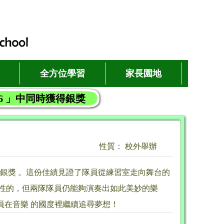
全方位學習
家長園地
26 」中同時獲得銀獎
性質： 校外舉辦
得銀獎 。這份佳績見證了隊員從練習室走向舞台的
戰性的，但兩隊隊員仍能夠演奏出如此美妙的樂
隊員在音樂 的國度裡繼續追尋夢想！